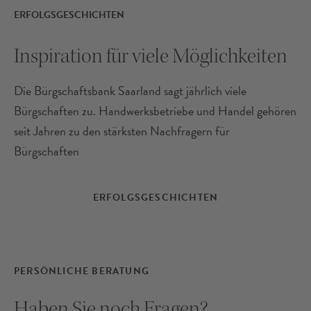
ERFOLGSGESCHICHTEN
Inspiration für viele Möglichkeiten
Die Bürgschaftsbank Saarland sagt jährlich viele
Bürgschaften zu. Handwerksbetriebe und Handel gehören
seit Jahren zu den stärksten Nachfragern für
Bürgschaften
Musikatelier Christoph Knopp
GmbH
ERFOLGSGESCHICHTEN
Brillen
PERSÖNLICHE BERATUNG
Haben Sie noch Fragen?