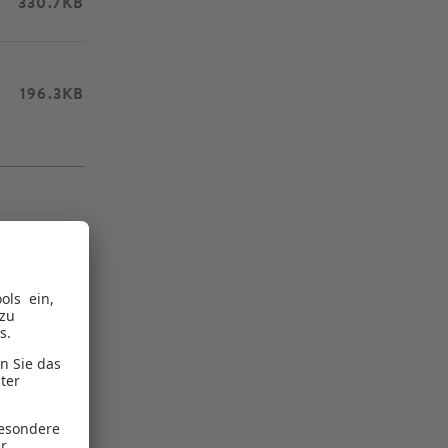
330.7KB
196.3KB
79.3KB
77.0KB