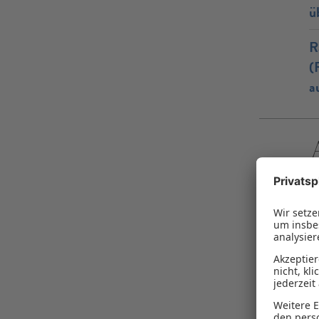
ü
R
(
a
A
A