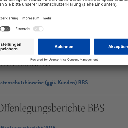
usfallbürgschaften der BBS und Richtlinien
ürgschaft ohne Bank Merkblatt und Richtlinien
ichtlinien Beteiligungsgarantien
Datenschutz
atenschutzhinweise (ggü. Kunden) BBS
Offenlegungsberichte BBS
ffenlegungsbericht 2016