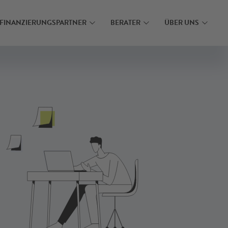
N
MEHR ERFAHREN
FINANZIERUNGSPARTNER
BERATER
ÜBER UNS