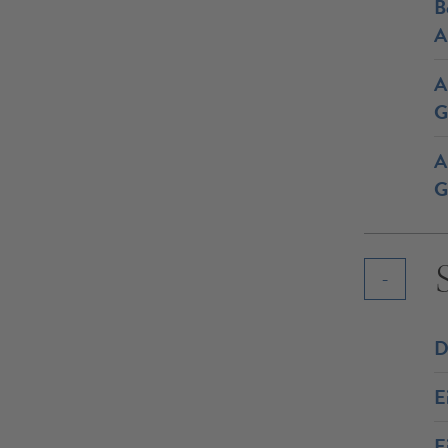
B
A
A
G
A
G
D
E
E