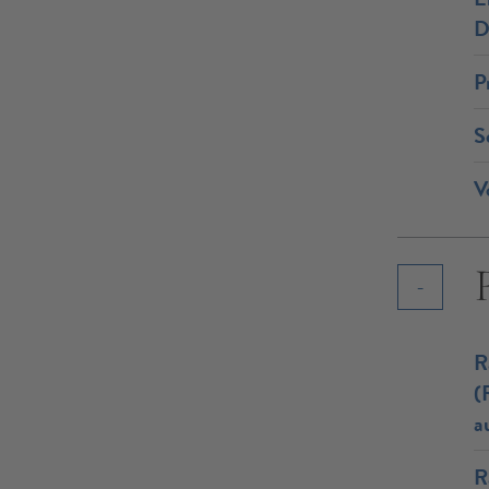
D
P
S
V
R
(
a
R