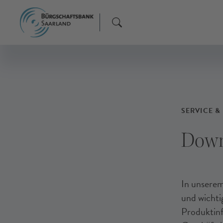
profitorientert.
F
F
F
SERVICE 
Down
In unserem
und wichti
Produktinf