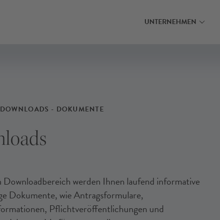
MEHR ERFAHREN
MEHR ERFAHRE
INANZIERUNG FINDEN
INANZIERUNG FINDEN
INANZIERUNG FINDEN
UNTERNEHMEN
& DOWNLOADS - DOKUMENTE
loads
 Downloadbereich werden Ihnen laufend informative
ge Dokumente, wie Antragsformulare,
ormationen, Pflichtveröffentlichungen und