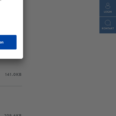
99.2KB
LOGIN
110.7KB
KONTAKT
61.0KB
141.0KB
209.6KB