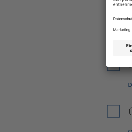
A
B
R
D
O