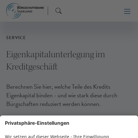
SERVICE
Eigenkapitalunterlegung im
Kreditgeschäft
Berechnen Sie hier, welche Teile des Kredits
Eigenkapital binden - und wie stark diese durch
Bürgschaften reduziert werden können.